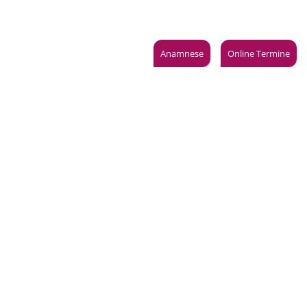
anoramastraße 1 · 10178 Berlin
Jetzt anrufen: 030 24088100
Leistungen
Anfahrt
Aktuelles
Anamnese
Online Termine