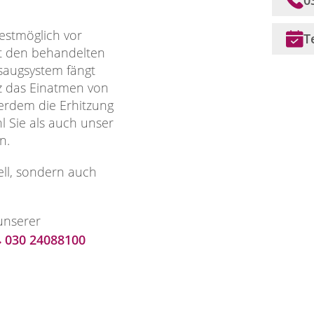
bestmöglich vor
T
rt den behandelten
saugsystem fängt
z das Einatmen von
erdem die Erhitzung
 Sie als auch unser
en.
ell, sondern auch
unserer
030 24088100