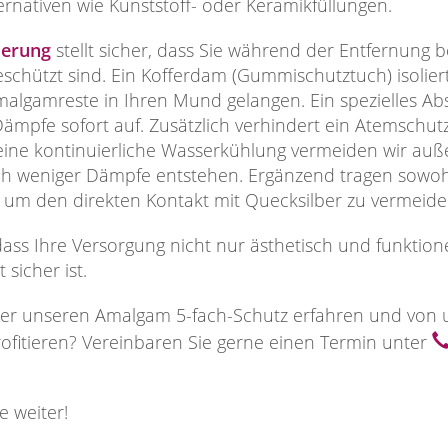
rnativen wie Kunststoff- oder Keramikfüllungen.
erung
stellt sicher, dass Sie während der Entfernung 
eschützt sind. Ein Kofferdam (Gummischutztuch) isolie
malgamreste in Ihren Mund gelangen. Ein spezielles Ab
mpfe sofort auf. Zusätzlich verhindert ein Atemschut
eine kontinuierliche Wasserkühlung vermeiden wir auß
ch weniger Dämpfe entstehen. Ergänzend tragen sowohl
 um den direkten Kontakt mit Quecksilber zu vermeid
 dass Ihre Versorgung nicht nur ästhetisch und funktion
 sicher ist.
er unseren Amalgam 5-fach-Schutz erfahren und von 
fitieren? Vereinbaren Sie gerne einen Termin unter
.
e weiter!