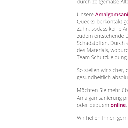
durch zeitgemäße Alte
Unsere
Amalgamsani
Quecksilberkontakt g
Zahn, sodass keine A
zudem entstehende Dä
Schadstoffen. Durch 
des Materials, wodur
Team Schutzkleidung,
So stellen wir sicher,
gesundheitlich absolut
Möchten Sie mehr üb
Amalgamsanierung pro
oder bequem
online
Wir helfen Ihnen gern