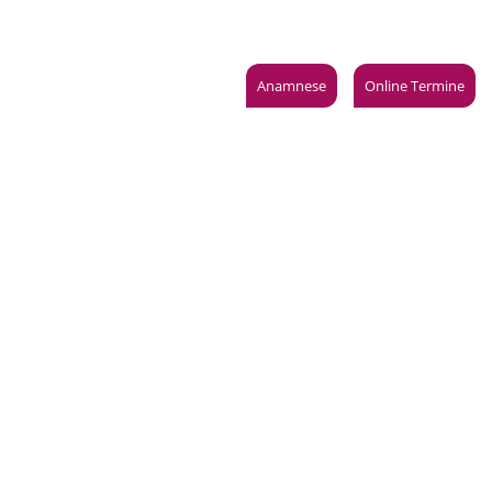
anoramastraße 1 · 10178 Berlin
Jetzt anrufen: 030 24088100
Leistungen
Anfahrt
Aktuelles
Anamnese
Online Termine