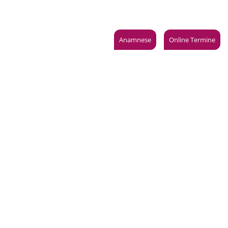
anoramastraße 1 · 10178 Berlin
Jetzt anrufen: 030 24088100
Leistungen
Anfahrt
Aktuelles
Anamnese
Online Termine