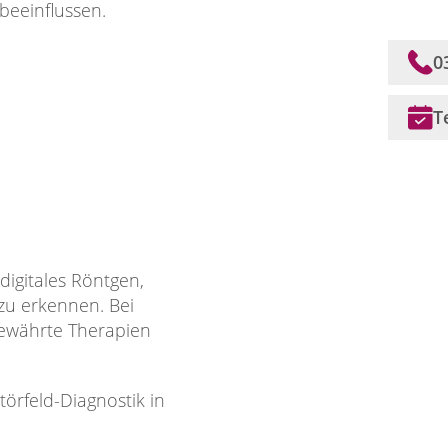
eeinflussen.
0
T
digitales Röntgen,
 zu erkennen. Bei
 bewährte Therapien
örfeld-Diagnostik in