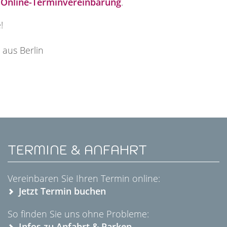
e
Online-Terminvereinbarung
.
e!
m aus Berlin
TERMINE & ANFAHRT
Vereinbaren Sie Ihren Termin online:
Jetzt Termin buchen
So finden Sie uns ohne Probleme:
Infos zu Anfahrt & Parken