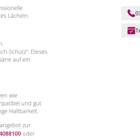
ssionelle
0
des Lächeln.
T
n
h-Schutz“. Dieses
äne auf ein
ven wie
mpatibel und gut
nge Haltbarkeit.
ieangebot zur
4088100
oder