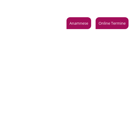
anoramastraße 1 · 10178 Berlin
Jetzt anrufen: 030 24088100
Leistungen
Anfahrt
Aktuelles
Anamnese
Online Termine