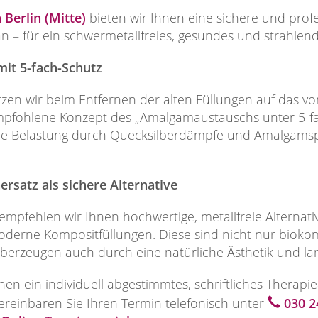
 Berlin (Mitte)
bieten wir Ihnen eine sichere und profe
n – für ein schwermetallfreies, gesundes und strahlen
it 5-fach-Schutz
etzen wir beim Entfernen der alten Füllungen auf das vo
fohlene Konzept des „Amalgamaustauschs unter 5-fac
die Belastung durch Quecksilberdämpfe und Amalgamsp
rsatz als sichere Alternative
mpfehlen wir Ihnen hochwertige, metallfreie Alternati
oderne Kompositfüllungen. Diese sind nicht nur bioko
überzeugen auch durch eine natürliche Ästhetik und la
hnen ein individuell abgestimmtes, schriftliches Therap
reinbaren Sie Ihren Termin telefonisch unter
030 2