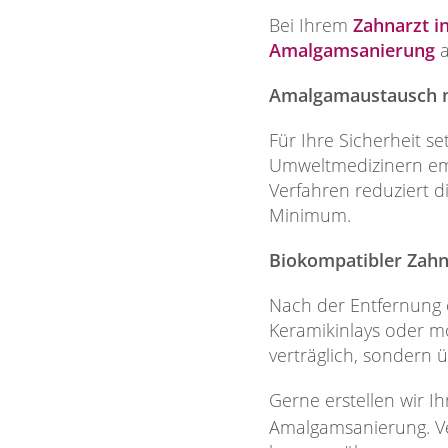
Bei Ihrem
Zahnarzt in
Amalgamsanierung
a
Amalgamaustausch m
Für Ihre Sicherheit s
Umweltmedizinern emp
Verfahren reduziert 
Minimum.
Biokompatibler Zahne
Nach der Entfernung e
Keramikinlays oder m
verträglich, sondern 
Gerne erstellen wir I
Amalgamsanierung. Ve